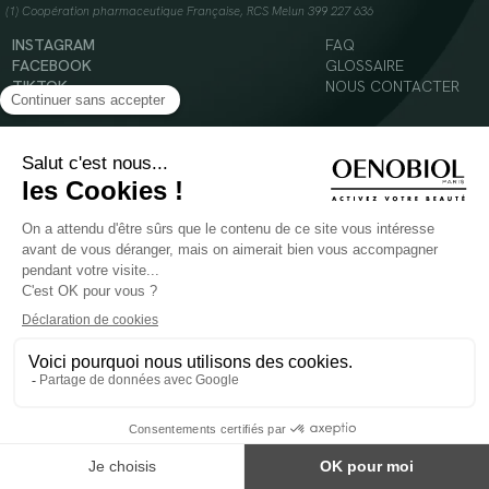
(1) Coopération pharmaceutique Française, RCS Melun 399 227 636
INSTAGRAM
FAQ
FACEBOOK
GLOSSAIRE
TIKTOK
NOUS CONTACTER
YOUTUBE
Mentions légales
Conditions Générales d’Utilisation
Politique en matière de cookies
© 2024 Oenobiol Paris
POUR VOTRE SANTÉ, MANGEZ AU MOINS CINQ FRUITS ET LÉGUMES PAR JOUR -
WWW.MANGERBOUGER.FR
Les complément alimentaires doivent être utilisés dans le cadre d'un mode de vie sain et
ne pas être utilisés comme substituts d'un régimes alimentaire varié et équilibré.
Réservé à l'adulte. Consulter attentivement l'étiquetage des produits avant l'utilisation.