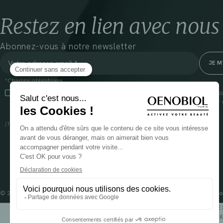
Restez en lien avec nous
Abonnez-vous à notre newsletter
*Champs obligatoires
En cliquant sur cette case, j’accepte que Cooper(1) traite les données recueil
communiquer des informations commerciales sur ses produits et offres. Pour e
gestion de vos données et vos droits, rendez-vous
ici
(1) Coopération pharmaceutique Française, RCS Melun 399 227 636
© 2024 OENOBIOL PARIS
Mentions légales
Conditions Générales d’Utilisation
Po
POUR VOTRE 
Les complément alimentaires doivent être utili