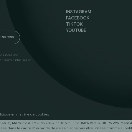
INSTAGRAM
FACEBOOK
TIKTOK
YOUTUBE
lies pour me
n savoir plus sur la
litique en matière de cookies
SANTÉ, MANGEZ AU MOINS CINQ FRUITS ET LÉGUMES PAR JOUR - WWW.MAN
sés dans le cadre d'un mode de vie sain et ne pas être utilisés comme substitu