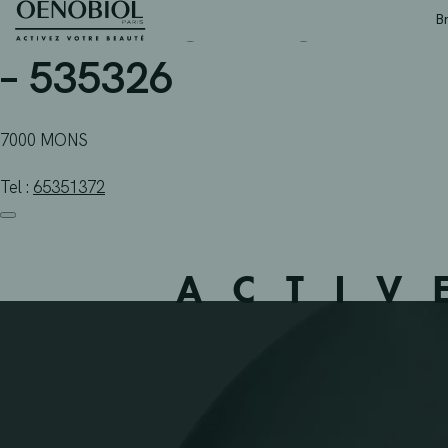
PHARMACIE MULTIPHAR
Skip
B
to
content
– 535326
7000 MONS
Tel :
65351372
ACTIV