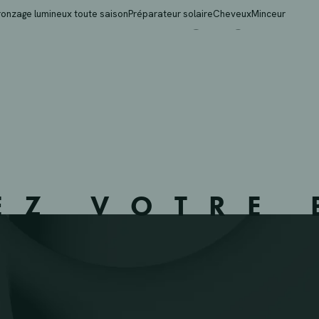
MA 544 – MONS – 535
ronzage lumineux toute saison
Préparateur solaire
Cheveux
Minceur
EZ VOTRE 