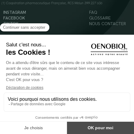
(1) Coopération pharmaceutique Française, RCS Melun 399 227 636
INSTAGRAM
FAQ
FACEBOOK
GLOSSAIRE
TIKTOK
NOUS CONTACTER
YOUTUBE
Mentions légales
Conditions Générales d’Utilisation
Politique en matière de cookies
© 2024 Oenobiol Paris
POUR VOTRE SANTÉ, MANGEZ AU MOINS CINQ FRUITS ET LÉGUMES PAR JOUR -
WWW.MANGERBOUGER.FR
Les complément alimentaires doivent être utilisés dans le cadre d'un mode de vie sain et
ne pas être utilisés comme substituts d'un régimes alimentaire varié et équilibré.
Réservé à l'adulte. Consulter attentivement l'étiquetage des produits avant l'utilisation.