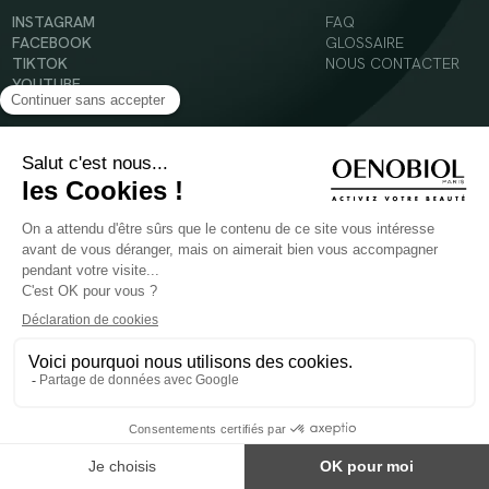
INSTAGRAM
FAQ
FACEBOOK
GLOSSAIRE
TIKTOK
NOUS CONTACTER
YOUTUBE
Mentions légales
Conditions Générales d’Utilisation
Politique en matière de cookies
© 2024 Oenobiol Paris
POUR VOTRE SANTÉ, MANGEZ AU MOINS CINQ FRUITS ET LÉGUMES PAR JOUR -
WWW.MANGERBOUGER.FR
Les complément alimentaires doivent être utilisés dans le cadre d'un mode de vie sain et
ne pas être utilisés comme substituts d'un régimes alimentaire varié et équilibré.
Réservé à l'adulte. Consulter attentivement l'étiquetage des produits avant l'utilisation.