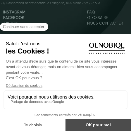
(1) Coopération pharmaceutique Française, RCS Melun 399 227 636
INSTAGRAM
FAQ
FACEBOOK
GLOSSAIRE
TIKTOK
NOUS CONTACTER
YOUTUBE
Mentions légales
Conditions Générales d’Utilisation
Politique en matière de cookies
© 2024 Oenobiol Paris
POUR VOTRE SANTÉ, MANGEZ AU MOINS CINQ FRUITS ET LÉGUMES PAR JOUR -
WWW.MANGERBOUGER.FR
Les complément alimentaires doivent être utilisés dans le cadre d'un mode de vie sain et
ne pas être utilisés comme substituts d'un régimes alimentaire varié et équilibré.
Réservé à l'adulte. Consulter attentivement l'étiquetage des produits avant l'utilisation.