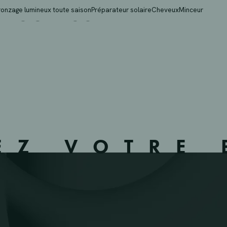
– SCLESSIN – 650312 –
ronzage lumineux toute saison
Préparateur solaire
Cheveux
Minceur
EZ VOTRE 