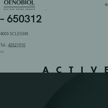
PHARMACIE PPL + 765 
Skip
B
to
content
– 650312
4000 SCLESSIN
Tel :
42521910
ACTIV