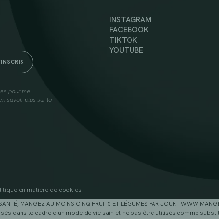
INSTAGRAM
FACEBOOK
TIKTOK
YOUTUBE
lies pour me
n savoir plus sur la
litique en matière de cookies
SANTÉ, MANGEZ AU MOINS CINQ FRUITS ET LÉGUMES PAR JOUR - WWW.MAN
sés dans le cadre d'un mode de vie sain et ne pas être utilisés comme substitu