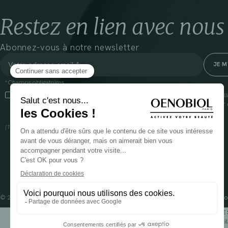
Restez en lien avec nous
Abonnez-vous à notre newsletter
*Champs obligatoires
En cliquant sur cette case, j’accepte que Cooper(1) traite les données recueil
communiquer des informations commerciales sur ses produits et offres. Pour e
gestion de vos données et vos droits, rendez-vous
ici
(1) Coopération pharmaceutique Française, RCS Melun 399 227 636
© 2024 OENOBIOL PARIS
Mentions légales
Conditions Générales d’Utilisation
Po
POUR VOTRE 
Les complément alimentaires doivent être utili