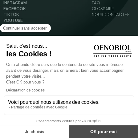
INSTAGRAM
FAQ
FACEBOOK
GLOSSAIRE
TIKTOK
NOUS CONTACTER
YOUTUBE
Mentions légales
Conditions Générales d’Utilisation
Politique en matière de cookies
© 2024 Oenobiol Paris
POUR VOTRE SANTÉ, MANGEZ AU MOINS CINQ FRUITS ET LÉGUMES PAR JOUR -
WWW.MANGERBOUGER.FR
Les complément alimentaires doivent être utilisés dans le cadre d'un mode de vie sain et
ne pas être utilisés comme substituts d'un régimes alimentaire varié et équilibré.
Réservé à l'adulte. Consulter attentivement l'étiquetage des produits avant l'utilisation.