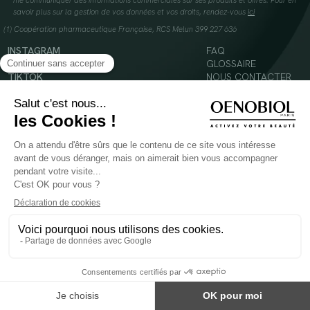
me communiquer des informations commerciales sur ses produits et offres. Pour en
savoir plus sur la gestion de vos données et vos droits, rendez-vous
ici
(1) Coopération pharmaceutique Française, RCS Melun 399 227 636
INSTAGRAM
FAQ
FACEBOOK
GLOSSAIRE
TIKTOK
NOUS CONTACTER
YOUTUBE
Mentions légales
Conditions Générales d’Utilisation
Politique en matière de cookies
© 2024 Oenobiol Paris
POUR VOTRE SANTÉ, MANGEZ AU MOINS CINQ FRUITS ET LÉGUMES PAR JOUR -
WWW.MANGERBOUGER.FR
Les complément alimentaires doivent être utilisés dans le cadre d'un mode de vie sain et
ne pas être utilisés comme substituts d'un régimes alimentaire varié et équilibré.
Réservé à l'adulte. Consulter attentivement l'étiquetage des produits avant l'utilisation.