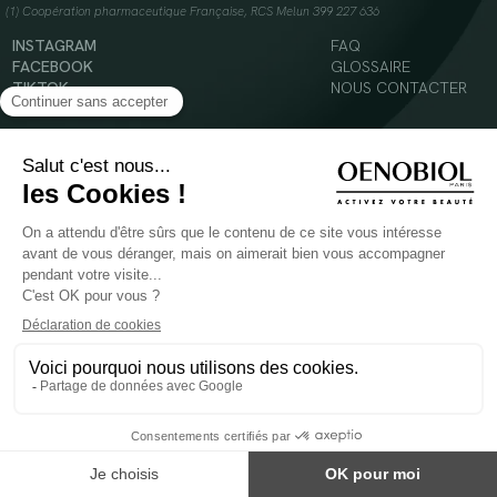
(1) Coopération pharmaceutique Française, RCS Melun 399 227 636
INSTAGRAM
FAQ
FACEBOOK
GLOSSAIRE
TIKTOK
NOUS CONTACTER
YOUTUBE
Mentions légales
Conditions Générales d’Utilisation
Politique en matière de cookies
© 2024 Oenobiol Paris
POUR VOTRE SANTÉ, MANGEZ AU MOINS CINQ FRUITS ET LÉGUMES PAR JOUR -
WWW.MANGERBOUGER.FR
Les complément alimentaires doivent être utilisés dans le cadre d'un mode de vie sain et
ne pas être utilisés comme substituts d'un régimes alimentaire varié et équilibré.
Réservé à l'adulte. Consulter attentivement l'étiquetage des produits avant l'utilisation.