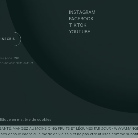
INSTAGRAM
FACEBOOK
TIKTOK
YOUTUBE
lies pour me
n savoir plus sur la
litique en matière de cookies
SANTÉ, MANGEZ AU MOINS CINQ FRUITS ET LÉGUMES PAR JOUR - WWW.MAN
sés dans le cadre d'un mode de vie sain et ne pas être utilisés comme substitu