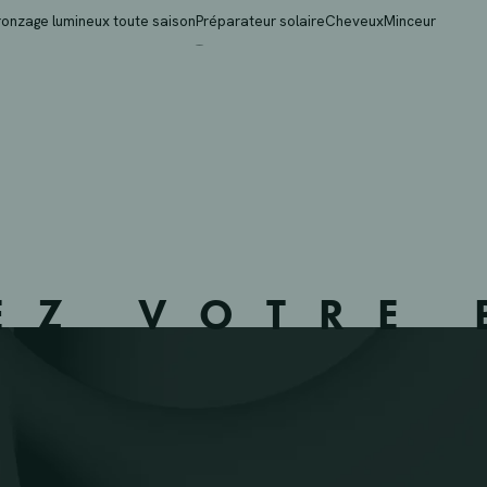
– NAMUR – 950235 – 
ronzage lumineux toute saison
Préparateur solaire
Cheveux
Minceur
EZ VOTRE 