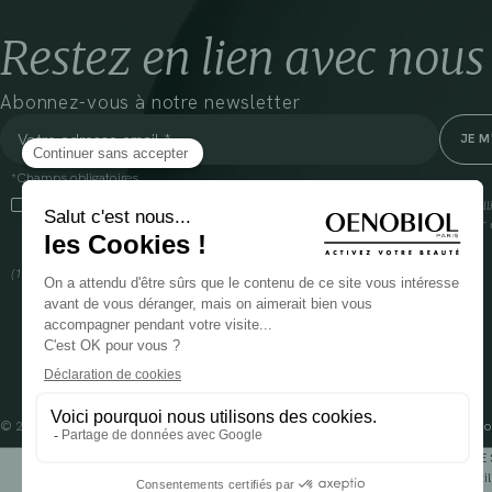
Restez en lien avec nous
Abonnez-vous à notre newsletter
*Champs obligatoires
En cliquant sur cette case, j’accepte que Cooper(1) traite les données recueil
communiquer des informations commerciales sur ses produits et offres. Pour e
gestion de vos données et vos droits, rendez-vous
ici
(1) Coopération pharmaceutique Française, RCS Melun 399 227 636
© 2024 OENOBIOL PARIS
Mentions légales
Conditions Générales d’Utilisation
Po
POUR VOTRE 
Les complément alimentaires doivent être utili