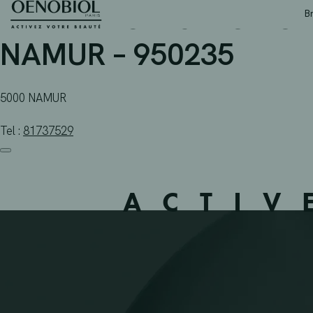
PHARMACIE SPRUMONT 
Skip
B
to
content
NAMUR – 950235
5000 NAMUR
Tel :
81737529
ACTIV