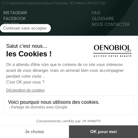
(1) Coopération pharmaceutique Française, RCS Melun 399 227 636
INSTAGRAM
FAQ
FACEBOOK
GLOSSAIRE
TIKTOK
NOUS CONTACTER
YOUTUBE
Mentions légales
Conditions Générales d’Utilisation
Politique en matière de cookies
© 2024 Oenobiol Paris
POUR VOTRE SANTÉ, MANGEZ AU MOINS CINQ FRUITS ET LÉGUMES PAR JOUR -
WWW.MANGERBOUGER.FR
Les complément alimentaires doivent être utilisés dans le cadre d'un mode de vie sain et
ne pas être utilisés comme substituts d'un régimes alimentaire varié et équilibré.
Réservé à l'adulte. Consulter attentivement l'étiquetage des produits avant l'utilisation.