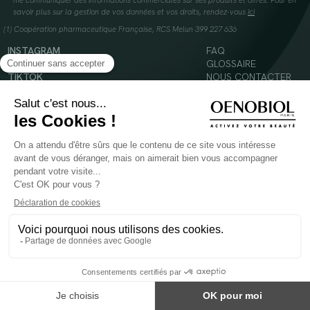
me communiquer des informations commerciales sur ses produits et offres. Pour en
savoir plus sur la gestion de vos données et vos droits, rendez-vous
ici
(1) Coopération pharmaceutique Française, RCS Melun 399 227 636
INSTAGRAM
FAQ
FACEBOOK
GLOSSAIRE
TIKTOK
NOUS CONTACTER
YOUTUBE
Mentions légales
Conditions Générales d’Utilisation
Politique en matière de cookies
© 2024 Oenobiol Paris
POUR VOTRE SANTÉ, MANGEZ AU MOINS CINQ FRUITS ET LÉGUMES PAR JOUR -
WWW.MANGERBOUGER.FR
Les complément alimentaires doivent être utilisés dans le cadre d'un mode de vie sain et
ne pas être utilisés comme substituts d'un régimes alimentaire varié et équilibré.
Réservé à l'adulte. Consulter attentivement l'étiquetage des produits avant l'utilisation.