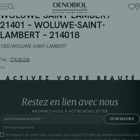
PHARMACIE VERMIJLEN –
Skip
to
WOLUWE-SAINT-LAMBERT –
content
21401 – WOLUWE-SAINT-
LAMBERT – 214018
1200 WOLUWE-SAINT-LAMBERT
Tel :
27626226
ACTIVEZ VOTRE BEAUTÉ
Restez en lien avec nous
ABONNEZ-VOUS À NOTRE NEWSLETTER
*Champs obligatoires
En cliquant sur cette case, j’accepte que Cooper(1) traite les données recueillies pour