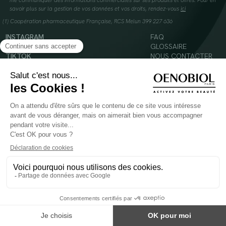
me communiquer des informations commerciales sur ses produits et offres. Pour en
savoir plus sur la gestion de vos données et vos droits, rendez-vous
ici
(1) Coopération pharmaceutique Française, RCS Melun 399 227 636
INSTAGRAM
FAQ
FACEBOOK
GLOSSAIRE
TIKTOK
NOUS CONTACTER
YOUTUBE
Mentions légales
Conditions Générales d’Utilisation
Politique en matière de cookies
© 2024 Oenobiol Paris
POUR VOTRE SANTÉ, MANGEZ AU MOINS CINQ FRUITS ET LÉGUMES PAR JOUR -
WWW.MANGERBOUGER.FR
Les complément alimentaires doivent être utilisés dans le cadre d'un mode de vie sain et
ne pas être utilisés comme substituts d'un régimes alimentaire varié et équilibré.
Réservé à l'adulte. Consulter attentivement l'étiquetage des produits avant l'utilisation.