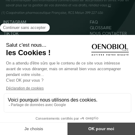
me communiquer des informations commerciales sur ses produits et offres. Pour en
savoir plus sur la gestion de vos données et vos droits, rendez-vous
ici
(1) Coopération pharmaceutique Française, RCS Melun 399 227 636
INSTAGRAM
FAQ
FACEBOOK
GLOSSAIRE
TIKTOK
NOUS CONTACTER
YOUTUBE
Mentions légales
Conditions Générales d’Utilisation
Politique en matière de cookies
© 2024 Oenobiol Paris
POUR VOTRE SANTÉ, MANGEZ AU MOINS CINQ FRUITS ET LÉGUMES PAR JOUR -
WWW.MANGERBOUGER.FR
Les complément alimentaires doivent être utilisés dans le cadre d'un mode de vie sain et
ne pas être utilisés comme substituts d'un régimes alimentaire varié et équilibré.
Réservé à l'adulte. Consulter attentivement l'étiquetage des produits avant l'utilisation.