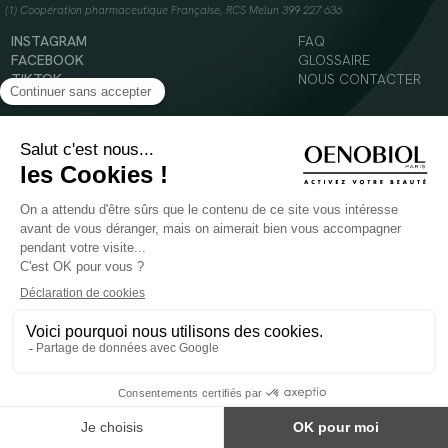
(1) Coopération pharmaceutique Française, RCS Melun 399 227 636
INSTAGRAM
FAQ
FACEBOOK
GLOSSAIRE
TIKTOK
NOUS CONTACTER
YOUTUBE
Mentions légales
Conditions Générales d’Utilisation
Politique en matière de cookies
© 2024 Oenobiol Paris
POUR VOTRE SANTÉ, MANGEZ AU MOINS CINQ FRUITS ET LÉGUMES PAR JOUR -
WWW.MANGERBOUGER.FR
Les complément alimentaires doivent être utilisés dans le cadre d'un mode de vie sain et
ne pas être utilisés comme substituts d'un régimes alimentaire varié et équilibré.
Réservé à l'adulte. Consulter attentivement l'étiquetage des produits avant l'utilisation.