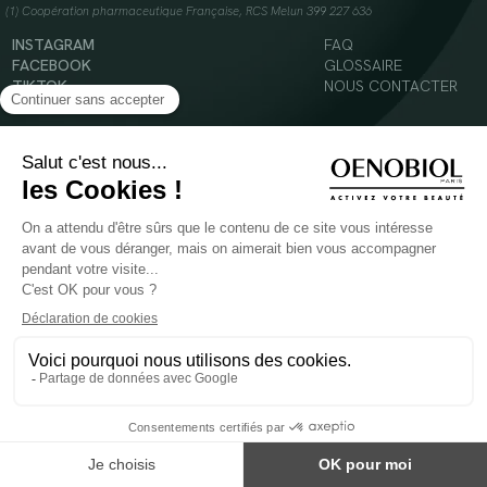
(1) Coopération pharmaceutique Française, RCS Melun 399 227 636
INSTAGRAM
FAQ
FACEBOOK
GLOSSAIRE
TIKTOK
NOUS CONTACTER
YOUTUBE
Mentions légales
Conditions Générales d’Utilisation
Politique en matière de cookies
© 2024 Oenobiol Paris
POUR VOTRE SANTÉ, MANGEZ AU MOINS CINQ FRUITS ET LÉGUMES PAR JOUR -
WWW.MANGERBOUGER.FR
Les complément alimentaires doivent être utilisés dans le cadre d'un mode de vie sain et
ne pas être utilisés comme substituts d'un régimes alimentaire varié et équilibré.
Réservé à l'adulte. Consulter attentivement l'étiquetage des produits avant l'utilisation.