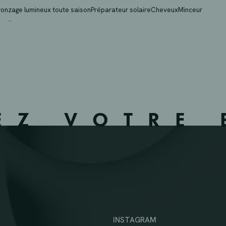
 – 535301
ronzage lumineux toute saison
Préparateur solaire
Cheveux
Minceur
EZ VOTRE 
INSTAGRAM