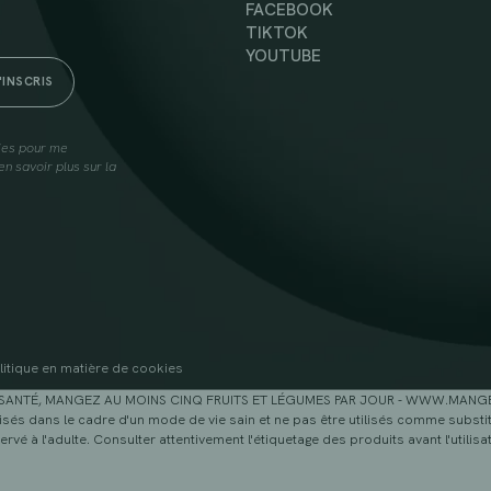
FACEBOOK
TIKTOK
YOUTUBE
lies pour me
n savoir plus sur la
litique en matière de cookies
SANTÉ, MANGEZ AU MOINS CINQ FRUITS ET LÉGUMES PAR JOUR - WWW.MAN
sés dans le cadre d'un mode de vie sain et ne pas être utilisés comme substitu
ervé à l'adulte. Consulter attentivement l'étiquetage des produits avant l'utilisat