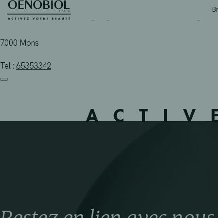
PHARMACODEL – MONS
Skip
B
to
content
7000 Mons
Tel :
65353342
ACTIV