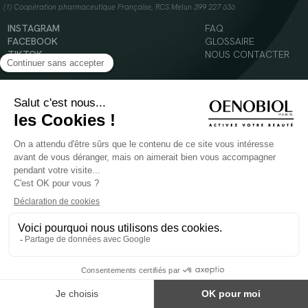
(1) Coopération pharmaceutique Française, RCS Melun 399 227 636
INSTAGRAM
FAQ
FACEBOOK
GLOSSAIRE
TIKTOK
NOUS CONTACTER
YOUTUBE
Mentions légales
Conditions Générales d’Utilisation
Politique en matière de cookies
© 2024 Oenobiol Paris
POUR VOTRE SANTÉ, MANGEZ AU MOINS CINQ FRUITS ET LÉGUMES PAR JOUR -
WWW.MANGERBOUGER.FR
Les complément alimentaires doivent être utilisés dans le cadre d'un mode de vie sain et
ne pas être utilisés comme substituts d'un régimes alimentaire varié et équilibré.
Réservé à l'adulte. Consulter attentivement l'étiquetage des produits avant l'utilisation.