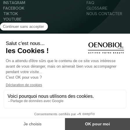
INSTAGRAM
FAQ
FACEBOOK
GLOSSAIRE
TIKTOK
NOUS CONTACTER
YOUTUBE
Mentions légales
Conditions Générales d’Utilisation
Politique en matière de cookies
© 2024 Oenobiol Paris
POUR VOTRE SANTÉ, MANGEZ AU MOINS CINQ FRUITS ET LÉGUMES PAR JOUR -
WWW.MANGERBOUGER.FR
Les complément alimentaires doivent être utilisés dans le cadre d'un mode de vie sain et
ne pas être utilisés comme substituts d'un régimes alimentaire varié et équilibré.
Réservé à l'adulte. Consulter attentivement l'étiquetage des produits avant l'utilisation.