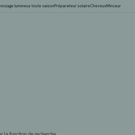
ronzage lumineux toute saison
Préparateur solaire
Cheveux
Minceur
er la fonction de recherche.