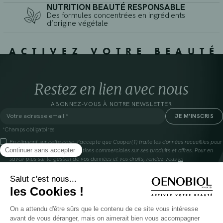
NUTRITION BEAUTÉ RESPONSABLE
Des formules concentrées en ingrédients
d’origine végétale
ACTIVEZ VOTRE BEAUTÉ
Restez en lien avec nous
ABONNEZ-VOUS À NOTRE NEWSLETTER
*Champs obligatoires
En cliquant sur cette case, j’accepte que Cooper(1) traite les données recueillies pour
me communiquer des informations commerciales sur ses produits et offres. Pour en
savoir plus sur la gestion de vos données et vos droits, rendez-vous
ici
(1) Coopération pharmaceutique Française, RCS Melun 399 227 636
INSTAGRAM
FAQ
FACEBOOK
GLOSSAIRE
TIKTOK
NOUS CONTACTER
YOUTUBE