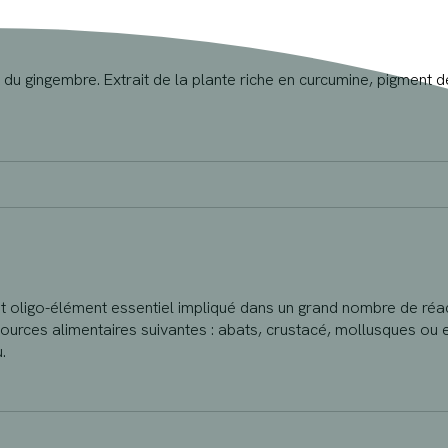
e du gingembre. Extrait de la plante riche en curcumine, pigment d
t oligo-élément essentiel impliqué dans un grand nombre de réa
ources alimentaires suivantes : abats, crustacé, mollusques ou e
.