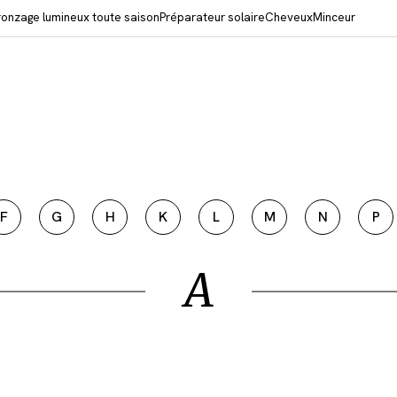
ronzage lumineux toute saison
Préparateur solaire
Cheveux
Minceur
F
G
H
K
L
M
N
P
A