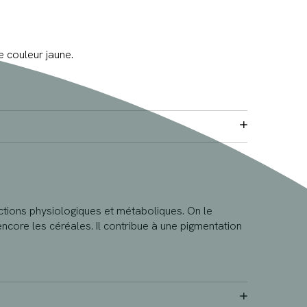
e couleur jaune.
ctions physiologiques et métaboliques. On le
ncore les céréales. Il contribue à une pigmentation