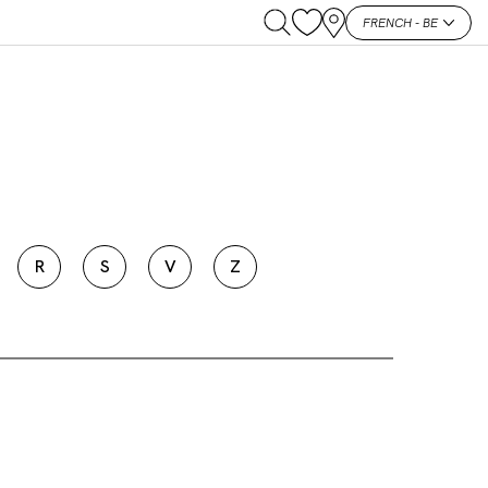
FRENCH - BE
R
S
V
Z