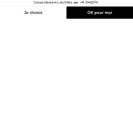
ACTIVEZ VOTRE BEAUTÉ AVEC LES
COMPLÉMENTS OENOBIOL
Gummies, capsules, gélules… Chaque
galénique
OENOBIOL renferme une
puissance insoupçonnée supplémentant
votre corps pour dévoiler une beauté qui
va bien au-delà des cosmétiques. Nos
compléments alimentaires
apportent une