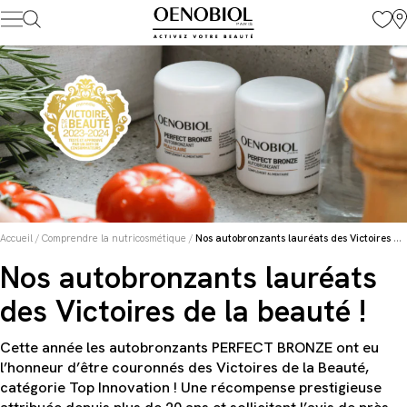
Skip
to
content
Accueil
/
Comprendre la nutricosmétique
/
Nos autobronzants lauréats des Victoires de la beauté !
Nos autobronzants lauréats
des Victoires de la beauté !
Cette année les autobronzants PERFECT BRONZE ont eu
l’honneur d’être couronnés des Victoires de la Beauté,
catégorie Top Innovation ! Une récompense prestigieuse