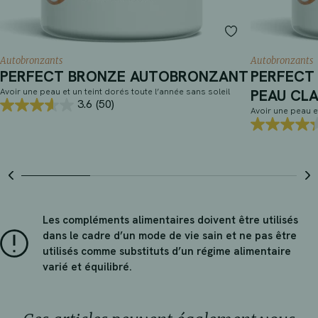
Autobronzants
Autobronzants
PERFECT BRONZE AUTOBRONZANT
PERFECT
Avoir une peau et un teint dorés toute l’année sans soleil
PEAU CLA
3.6
(50)
3.6
Avoir une peau et
sur
4.3
5
sur
étoiles.
5
50
étoiles.
avis
29
avis
Les compléments alimentaires doivent être utilisés
dans le cadre d’un mode de vie sain et ne pas être
utilisés comme substituts d’un régime alimentaire
varié et équilibré.