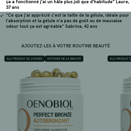
ça a fonctionné j’ai un hâle plus joli que d’habitude” Laure,
37 ans
“Ce que j’ai apprécié c’est la taille de la gélule, idéale pour
l’absorption et la gélule n’a pas de goût ou de mauvaise
odeur tout ça est agréable” Sabrina, 42 ans
AJOUTEZ-LES À VOTRE ROUTINE BEAUTÉ
ELU PRODUIT DE L'ANNÉE
VICTOIRE DE LA BEAUTÉ
ELU PRODUIT 