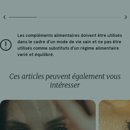
sur
sur
5
5
étoiles.
étoiles.
35
1
avis
avis
Les compléments alimentaires doivent être utilisés
dans le cadre d’un mode de vie sain et ne pas être
utilisés comme substituts d’un régime alimentaire
varié et équilibré.
Ces articles peuvent également vous
intéresser