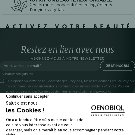
Des formules concentrées en ingrédients
d’origine végétale
ACTIVEZ VOTRE BEAUTÉ
Restez en lien avec nous
ABONNEZ-VOUS À NOTRE NEWSLETTER
*Champs obligatoires
En cliquant sur cette case, j’accepte que Cooper(1) traite les données recueillies pour
me communiquer des informations commerciales sur ses produits et offres. Pour en
savoir plus sur la gestion de vos données et vos droits, rendez-vous
ici
(1) Coopération pharmaceutique Française, RCS Melun 399 227 636
INSTAGRAM
FAQ
FACEBOOK
GLOSSAIRE
TIKTOK
NOUS CONTACTER
YOUTUBE
OÙ TROUVER NOS PRODUITS