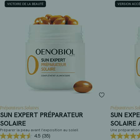
VICTOIRE DE LA BEAUTÉ
VERSION ACC
Préparateurs Solaires
Préparateurs Sol
SUN EXPERT PRÉPARATEUR
SUN EXP
SOLAIRE
SOLAIRE
Préparer la peau avant l’exposition au soleil
Une préparation 
4.5
(35)
4.5
5.0