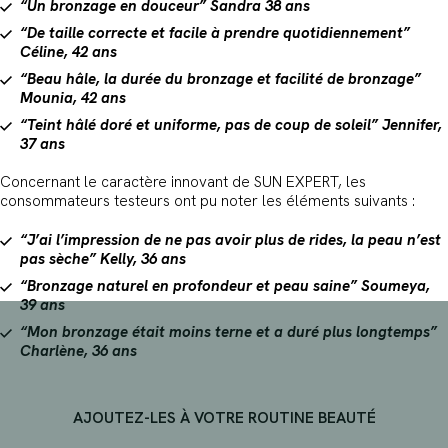
“Un bronzage en douceur” Sandra 38 ans
“De taille correcte et facile à prendre quotidiennement”
Céline, 42 ans
“Beau hâle, la durée du bronzage et facilité de bronzage”
Mounia, 42 ans
“Teint hâlé doré et uniforme, pas de coup de soleil” Jennifer,
37 ans
Concernant le caractère innovant de SUN EXPERT, les
consommateurs testeurs ont pu noter les éléments suivants :
“J’ai l’impression de ne pas avoir plus de rides, la peau n’est
pas sèche” Kelly, 36 ans
“Bronzage naturel en profondeur et peau saine” Soumeya,
39 ans
“Mon bronzage était moins terne et a duré plus longtemps”
Charlène, 36 ans
AJOUTEZ-LES À VOTRE ROUTINE BEAUTÉ