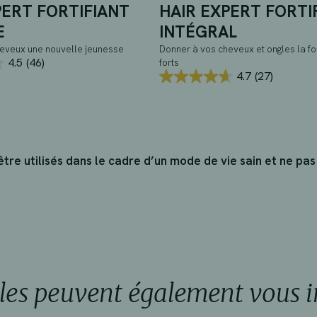
PERT FORTIFIANT
HAIR EXPERT FORTI
E
INTÉGRAL
eveux une nouvelle jeunesse
Donner à vos cheveux et ongles la fo
4.5
(46)
forts
4.7
(27)
4.7
sur
5
étoiles.
27
avis
re utilisés dans le cadre d’un mode de vie sain et ne pas
cles peuvent également vous i