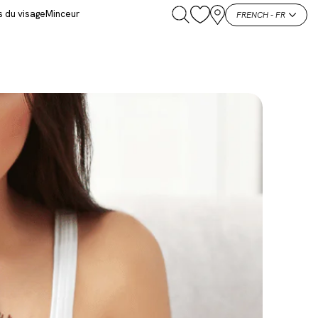
s du visage
Minceur
FRENCH - FR