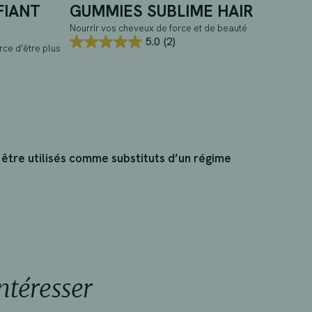
FIANT
GUMMIES SUBLIME HAIR
Nourrir vos cheveux de force et de beauté
5.0
(2)
5.0
rce d’être plus
sur
5
étoiles.
2
avis
 être utilisés comme substituts d’un régime
ntéresser