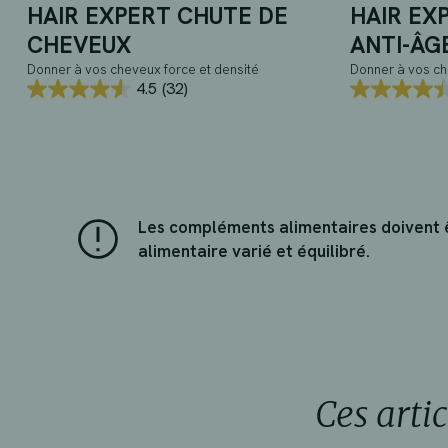
HAIR EXPERT CHUTE DE
HAIR EX
CHEVEUX
ANTI-ÂG
Donner à vos cheveux force et densité
Donner à vos ch
4.5
(32)
4.5
4.5
sur
sur
5
5
étoiles.
étoiles.
32
46
avis
avis
Les compléments alimentaires doivent êt
alimentaire varié et équilibré.
Ces arti