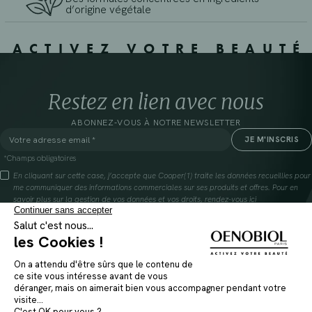
d’origine végétale
ACTIVEZ VOTRE BEAUTÉ
Restez en lien avec nous
ABONNEZ-VOUS À NOTRE NEWSLETTER
*Champs obligatoires
En cliquant sur cette case, j’accepte que Cooper(1) traite les données recueillies pour
me communiquer des informations commerciales sur ses produits et offres. Pour en
savoir plus sur la gestion de vos données et vos droits, rendez-vous
ici
(1) Coopération pharmaceutique Française, RCS Melun 399 227 636
INSTAGRAM
FAQ
FACEBOOK
GLOSSAIRE
TIKTOK
NOUS CONTACTER
YOUTUBE
OÙ TROUVER NOS PRODUITS