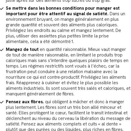
juste après sur des aliments trop sucrés ou trop gras.
Se mettre dans les bonnes conditions pour manger est
important pour être attentif au signal de satiété.
Dans un
environnement bruyant, on mange généralement en plus
grande quantité et souvent des aliments plus caloriques.
Privilégiez les endroits au calme et mangez lentement. De
plus, utiliser des assiettes plus petites limite la prise
alimentaire, cela a été démontré1.
Mangez de tout
en quantité raisonnable. Mieux vaut manger
de tout de manière raisonnable, en limitant le produits trop
caloriques mais sans s’interdire quelques plaisirs de temps en
temps. Les régimes restrictifs sont voués à l’échec, car la
frustration peut conduire à une relation malsaine avec la
nourriture ce qui est contre-productif. Privilégiez les aliments
frais. Réapprenez à cuisiner et évitez le plus possible les
aliments industriels. Ils sont souvent très salés et caloriques, et
manquent généralement de fibres.
Pensez aux fibres
, qui obligent à mâcher et donc à manger
plus lentement. Les fibres sont un très bon allié minceur et
santé. Elles protègent le cœur, facilitent le transit intestinal et
déclenchent au niveau du cerveau la libération du message de
satiété. Pensez aux aliments complets et cuits « al dente »
plutôt que des purées ou des liquides, plus riches en fibres.