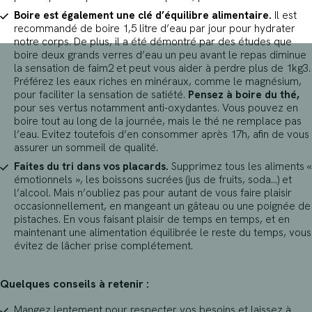
Boire est également une clé d’équilibre alimentaire.
Il est
recommandé de boire 1,5 litre d’eau par jour pour hydrater
notre corps. De plus, il a été démontré par des études que
boire deux grands verres d’eau un peu avant le repas diminue
la sensation de faim2 et peut vous aider à perdre plus de 1kg3.
Préférez les eaux riches en minéraux, comme le magnésium,
pour faciliter la sensation de satiété.
Pensez à boire du thé,
pour ses vertus notamment anti-oxydantes. Vous pouvez en
boire tout au long de la journée, mais le thé ne remplace pas
l’eau. Evitez toutefois d’en consommer après 17h, afin de vous
assurer un sommeil de qualité.
Faites du tri dans vos placards.
Supprimez tous les aliments «
émotionnels », les boissons sucrées (jus de fruits, soda…) et
l’alcool. Mais n’oubliez pas pour autant de vous faire plaisir
occasionnellement, en mangeant un gâteau ou une poignée de
pistaches. En vous faisant plaisir de temps en temps, et en
maintenant une alimentation équilibrée le reste du temps, vous
évitez de lâcher prise complétement.
Quelques conseils à retenir :
Mangez lentement pour respecter vos besoins et laissez à