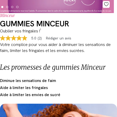
Minceur
GUMMIES MINCEUR
Oublier vos fringales !¹
5.0
(2)
Rédiger un avis
5.0
étoiles
Votre complice pour vous aider à diminuer les sensations de
sur
faim, limiter les fringales et les envies sucrées.
5,
valeur
de
la
Les promesses de gummies Minceur
note
moyenne.
Read
Diminue les sensations de faim
2
Reviews.
Aide à limiter les fringales
Lien
sur
Aide à limiter les envies de sucré
la
même
page.