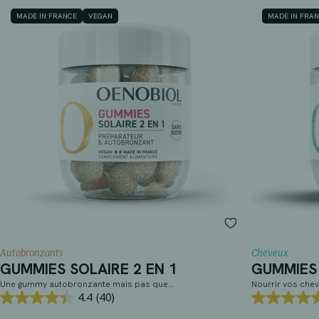
MADE IN FRANCE
VEGAN
MADE IN FRA
Autobronzants
Cheveux
GUMMIES SOLAIRE 2 EN 1
GUMMIES 
Une gummy autobronzante mais pas que…
Nourrir vos chev
4.4
(40)
4.4
5.0
sur
sur