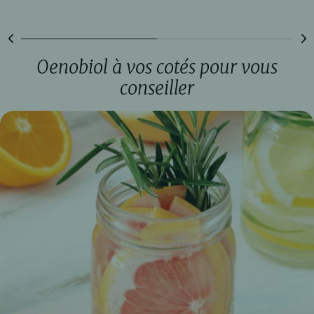
5
5
étoiles.
étoiles.
40
2
avis
avis
Oenobiol à vos cotés pour vous
conseiller