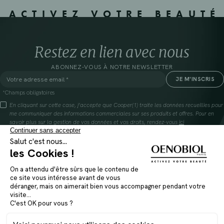
ACTIVEZ VOTRE BEAUTÉ
Restez en lien avec nous
ABONNEZ-VOUS À NOTRE NEWSLETTER
*Champs obligatoires
En cliquant sur cette case, j’accepte que Cooper(1) traite les données recueillies pour
me communiquer des informations commerciales sur ses produits et offres. Pour en
savoir plus sur la gestion de vos données et vos droits, rendez-vous
ici
(1) Coopération pharmaceutique Française, RCS Melun 399 227 636
INSTAGRAM
FAQ
FACEBOOK
GLOSSAIRE
TIKTOK
NOUS CONTACTER
YOUTUBE
OÙ TROUVER NOS PRODUITS
Mentions légales