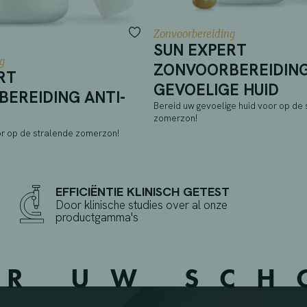
Zonvoorbereiding
SUN EXPERT
g
ZONVOORBEREIDIN
RT
GEVOELIGE HUID
EREIDING ANTI-
Bereid uw gevoelige huid voor op de 
zomerzon!
or op de stralende zomerzon!
EFFICIËNTIE KLINISCH GETEST
Door klinische studies over al onze
productgamma's
ER UW SC