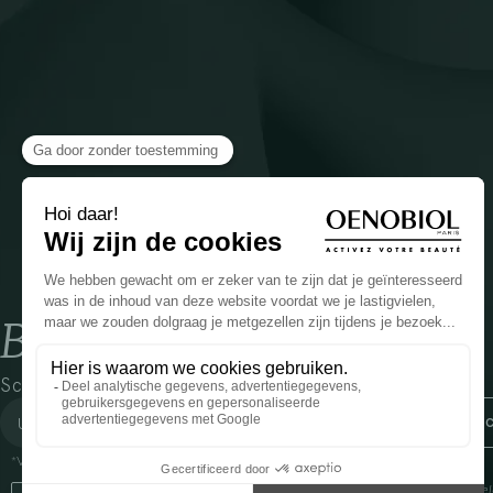
Blijf op de hoogte
Schrijf je in voor onze nieuwsbrief
*Verplichte velden
Door dit vakje aan te vinken, ga ik ermee akkoord dat Cooper(1) de verzam