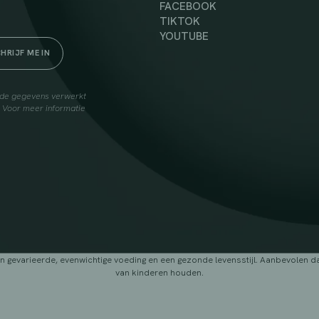
FACEBOOK
TIKTOK
YOUTUBE
elde gegevens verwerkt
. Voor meer informatie
arieerde, evenwichtige voeding en een gezonde levensstijl. Aanbevolen dage
van kinderen houden.