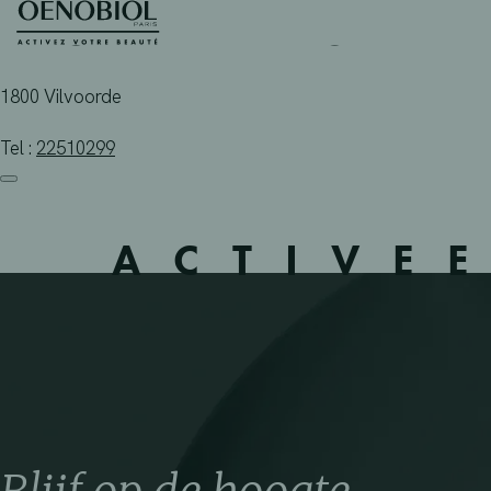
APOTHEEK 4 FONTEINE
Skip
to
content
1800 Vilvoorde
Tel :
22510299
ACTIVE