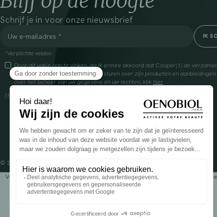
Blijf op de hoogte
Schrijf je in voor onze nieuwsbrief
*Verplichte velden
Door dit vakje aan te vinken, ga ik ermee akkoord dat Cooper(1) de verzam
om mij commerciële informatie te sturen over zijn producten en aanbiedingen
over het beheer van uw gegevens en uw rechten, klik
hier
(1) Coopération pharmaceutique Française, RCS Melun 399 227 636
© 2024 OENOBIOL PARIS
Voedingssupplement dat moet worden geconsumeerd als onderdeel van een gev