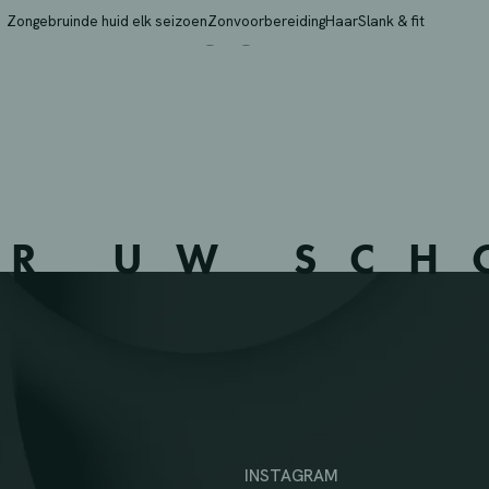
N – VILVOORDE – 238
Zongebruinde huid elk seizoen
Zonvoorbereiding
Haar
Slank & fit
ER UW SC
INSTAGRAM