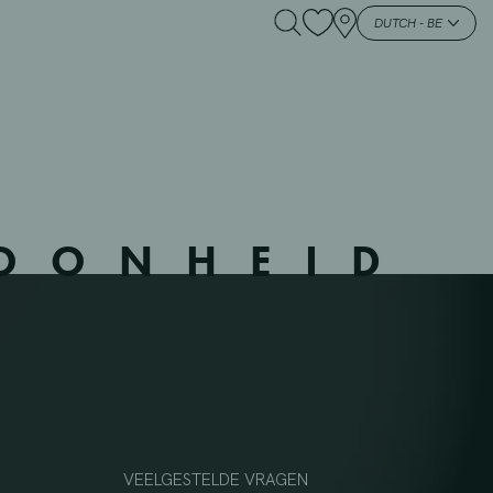
802
DUTCH - BE
HOONHEID
VEELGESTELDE VRAGEN