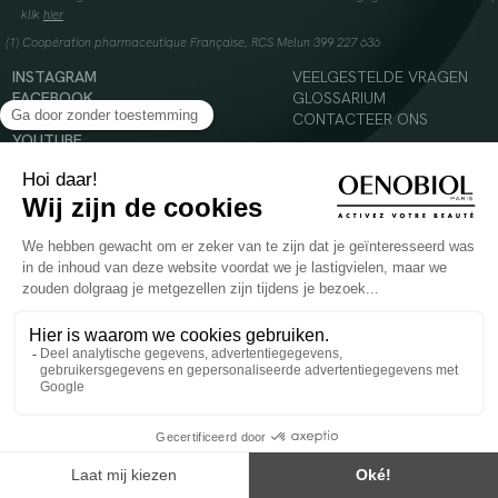
klik
hier
(1) Coopération pharmaceutique Française, RCS Melun 399 227 636
INSTAGRAM
VEELGESTELDE VRAGEN
FACEBOOK
GLOSSARIUM
TIKTOK
CONTACTEER ONS
YOUTUBE
© 2024 Oenobiol Paris
Voedingssupplement dat moet worden geconsumeerd als onderdeel van een gevarieerde,
evenwichtige voeding en een gezonde levensstijl. Aanbevolen dagelijkse dosis niet
overschrijden. Enkel voor volwassenen, buiten het bereik van kinderen houden.