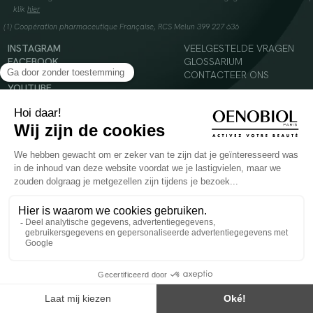
klik
hier
(1) Coopération pharmaceutique Française, RCS Melun 399 227 636
INSTAGRAM
VEELGESTELDE VRAGEN
FACEBOOK
GLOSSARIUM
TIKTOK
CONTACTEER ONS
YOUTUBE
© 2024 Oenobiol Paris
Voedingssupplement dat moet worden geconsumeerd als onderdeel van een gevarieerde,
evenwichtige voeding en een gezonde levensstijl. Aanbevolen dagelijkse dosis niet
overschrijden. Enkel voor volwassenen, buiten het bereik van kinderen houden.