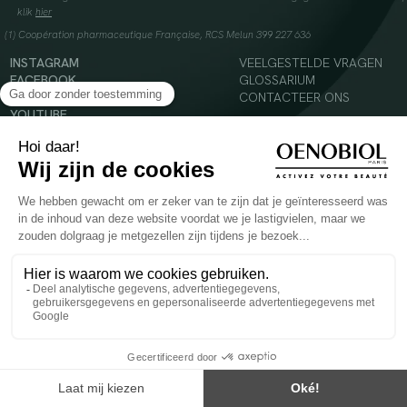
klik
hier
(1) Coopération pharmaceutique Française, RCS Melun 399 227 636
INSTAGRAM
VEELGESTELDE VRAGEN
FACEBOOK
GLOSSARIUM
TIKTOK
CONTACTEER ONS
YOUTUBE
© 2024 Oenobiol Paris
Voedingssupplement dat moet worden geconsumeerd als onderdeel van een gevarieerde,
evenwichtige voeding en een gezonde levensstijl. Aanbevolen dagelijkse dosis niet
overschrijden. Enkel voor volwassenen, buiten het bereik van kinderen houden.