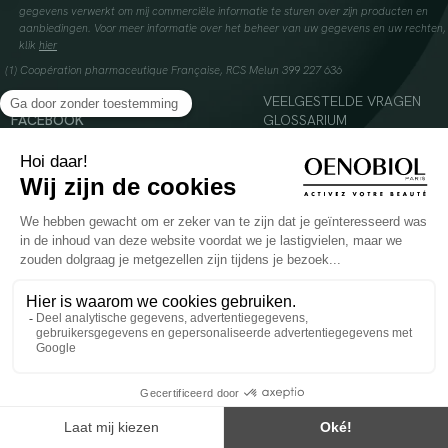
gegevens verwerkt om mij commerciële informatie te sturen over zijn producten en
aanbiedingen. Voor meer informatie over het beheer van uw gegevens en uw rechten,
klik
hier
(1) Coopération pharmaceutique Française, RCS Melun 399 227 636
INSTAGRAM
VEELGESTELDE VRAGEN
FACEBOOK
GLOSSARIUM
TIKTOK
CONTACTEER ONS
YOUTUBE
© 2024 Oenobiol Paris
Voedingssupplement dat moet worden geconsumeerd als onderdeel van een gevarieerde,
evenwichtige voeding en een gezonde levensstijl. Aanbevolen dagelijkse dosis niet
overschrijden. Enkel voor volwassenen, buiten het bereik van kinderen houden.