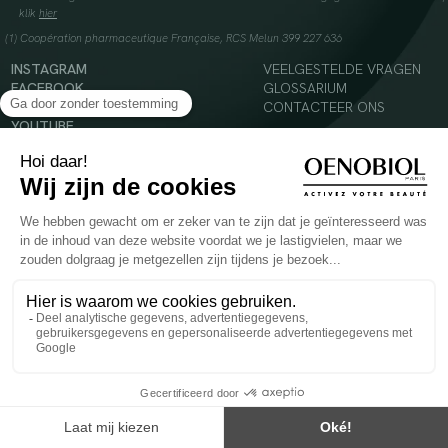
klik
hier
(1) Coopération pharmaceutique Française, RCS Melun 399 227 636
INSTAGRAM
VEELGESTELDE VRAGEN
FACEBOOK
GLOSSARIUM
TIKTOK
CONTACTEER ONS
YOUTUBE
© 2024 Oenobiol Paris
Voedingssupplement dat moet worden geconsumeerd als onderdeel van een gevarieerde,
evenwichtige voeding en een gezonde levensstijl. Aanbevolen dagelijkse dosis niet
overschrijden. Enkel voor volwassenen, buiten het bereik van kinderen houden.