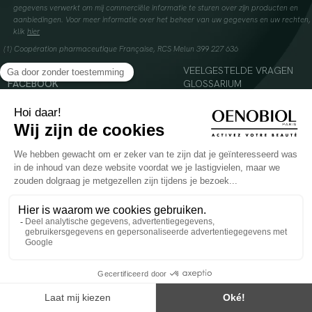
gegevens verwerkt om mij commerciële informatie te sturen over zijn producten en
aanbiedingen. Voor meer informatie over het beheer van uw gegevens en uw rechten,
klik
hier
(1) Coopération pharmaceutique Française, RCS Melun 399 227 636
INSTAGRAM
VEELGESTELDE VRAGEN
FACEBOOK
GLOSSARIUM
TIKTOK
CONTACTEER ONS
YOUTUBE
© 2024 Oenobiol Paris
Voedingssupplement dat moet worden geconsumeerd als onderdeel van een gevarieerde,
evenwichtige voeding en een gezonde levensstijl. Aanbevolen dagelijkse dosis niet
overschrijden. Enkel voor volwassenen, buiten het bereik van kinderen houden.