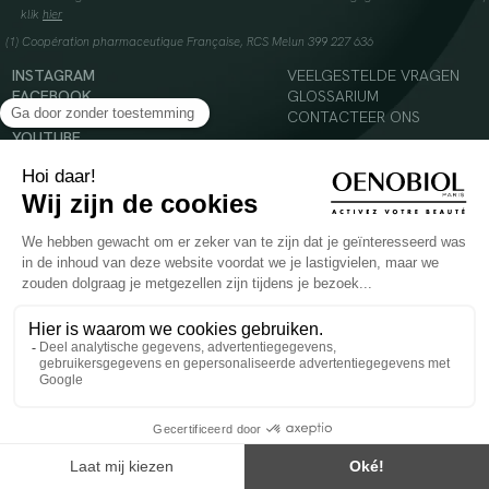
klik
hier
(1) Coopération pharmaceutique Française, RCS Melun 399 227 636
INSTAGRAM
VEELGESTELDE VRAGEN
FACEBOOK
GLOSSARIUM
TIKTOK
CONTACTEER ONS
YOUTUBE
© 2024 Oenobiol Paris
Voedingssupplement dat moet worden geconsumeerd als onderdeel van een gevarieerde,
evenwichtige voeding en een gezonde levensstijl. Aanbevolen dagelijkse dosis niet
overschrijden. Enkel voor volwassenen, buiten het bereik van kinderen houden.