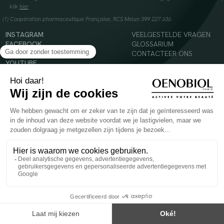
klik
hier
(1) Coopération pharmaceutique Française, RCS Melun 399 227 636
INSTAGRAM
VEELGESTELDE VRAGEN
FACEBOOK
GLOSSARIUM
TIKTOK
CONTACTEER ONS
YOUTUBE
© 2024 Oenobiol Paris
Voedingssupplement dat moet worden geconsumeerd als onderdeel van een gevarieerde,
evenwichtige voeding en een gezonde levensstijl. Aanbevolen dagelijkse dosis niet
overschrijden. Enkel voor volwassenen, buiten het bereik van kinderen houden.