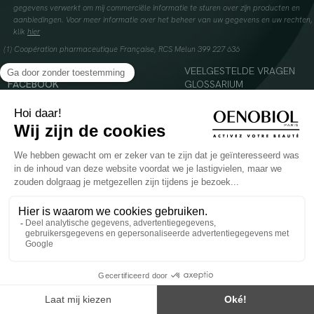
gegevens verwerkt om mij commerciële informatie te sturen over zijn producten en
aanbiedingen. Voor meer informatie over het beheer van uw gegevens en uw rechten,
klik
hier
(1) Coopération pharmaceutique Française, RCS Melun 399 227 636
INSTAGRAM
VEELGESTELDE VRAGEN
FACEBOOK
GLOSSARIUM
TIKTOK
CONTACTEER ONS
YOUTUBE
© 2024 Oenobiol Paris
Voedingssupplement dat moet worden geconsumeerd als onderdeel van een gevarieerde,
evenwichtige voeding en een gezonde levensstijl. Aanbevolen dagelijkse dosis niet
overschrijden. Enkel voor volwassenen, buiten het bereik van kinderen houden.