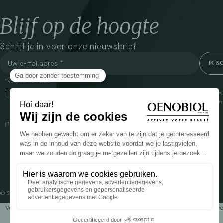
Blijf op de hoogte
Schrijf je in voor onze nieuwsbrief
*Verplichte velden
Door dit vakje aan te vinken, ga ik ermee akkoord dat Cooper(1) de verzam
om mij commerciële informatie te sturen over zijn producten en aanbiedingen
over het beheer van uw gegevens en uw rechten, klik
hier
(1) Coopération pharmaceutique Française, RCS Melun 399 227 636
© 2024 OENOBIOL PARIS
Voedingssupplement dat moet worden geconsumeerd als onderdeel van een gev