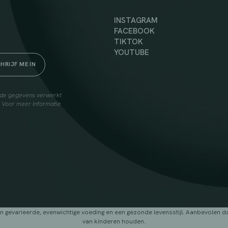
INSTAGRAM
FACEBOOK
TIKTOK
YOUTUBE
elde gegevens verwerkt
. Voor meer informatie
arieerde, evenwichtige voeding en een gezonde levensstijl. Aanbevolen dage
van kinderen houden.