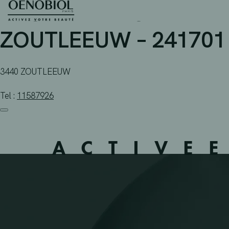
APOTHEEK BUFAR BVBA
Skip
to
content
ZOUTLEEUW – 241701
3440 ZOUTLEEUW
Tel :
11587926
ACTIVE