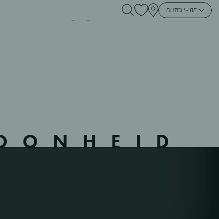
01 – ZOUTLEE –
DUTCH - BE
HOONHEID