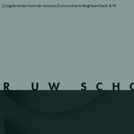
 – ZOUTLEEUW – 2417
Zongebruinde huid elk seizoen
Zonvoorbereiding
Haar
Slank & fit
ER UW SC