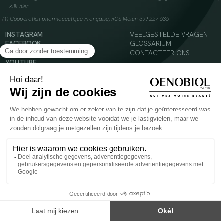
klik
hier
(1) Coopération pharmaceutique Française, RCS Melun 399 227 636
INSTAGRAM
VEELGESTELDE VRAGEN
FACEBOOK
GLOSSARIUM
TIKTOK
CONTACTEER ONS
YOUTUBE
© 2024 Oenobiol Paris
Voedingssupplement dat moet worden geconsumeerd als onderdeel van een gevarieerde,
evenwichtige voeding en een gezonde levensstijl. Aanbevolen dagelijkse dosis niet
overschrijden. Enkel voor volwassenen, buiten het bereik van kinderen houden.