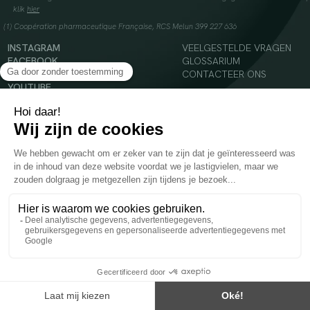
klik
hier
(1) Coopération pharmaceutique Française, RCS Melun 399 227 636
INSTAGRAM
VEELGESTELDE VRAGEN
FACEBOOK
GLOSSARIUM
TIKTOK
CONTACTEER ONS
YOUTUBE
© 2024 Oenobiol Paris
Voedingssupplement dat moet worden geconsumeerd als onderdeel van een gevarieerde,
evenwichtige voeding en een gezonde levensstijl. Aanbevolen dagelijkse dosis niet
overschrijden. Enkel voor volwassenen, buiten het bereik van kinderen houden.