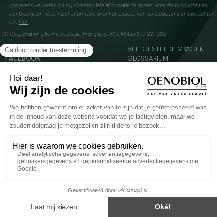
gegevens verwerkt om mij commerciële informatie te sturen over zijn producten en
aanbiedingen. Voor meer informatie over het beheer van uw gegevens en uw rechten,
klik
hier
(1) Coopération pharmaceutique Française, RCS Melun 399 227 636
INSTAGRAM
VEELGESTELDE VRAGEN
FACEBOOK
GLOSSARIUM
TIKTOK
CONTACTEER ONS
YOUTUBE
© 2024 Oenobiol Paris
Voedingssupplement dat moet worden geconsumeerd als onderdeel van een gevarieerde,
evenwichtige voeding en een gezonde levensstijl. Aanbevolen dagelijkse dosis niet
overschrijden. Enkel voor volwassenen, buiten het bereik van kinderen houden.