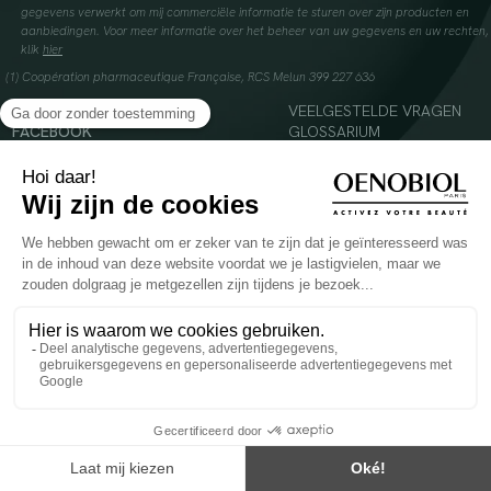
gegevens verwerkt om mij commerciële informatie te sturen over zijn producten en
aanbiedingen. Voor meer informatie over het beheer van uw gegevens en uw rechten,
klik
hier
(1) Coopération pharmaceutique Française, RCS Melun 399 227 636
INSTAGRAM
VEELGESTELDE VRAGEN
FACEBOOK
GLOSSARIUM
TIKTOK
CONTACTEER ONS
YOUTUBE
© 2024 Oenobiol Paris
Voedingssupplement dat moet worden geconsumeerd als onderdeel van een gevarieerde,
evenwichtige voeding en een gezonde levensstijl. Aanbevolen dagelijkse dosis niet
overschrijden. Enkel voor volwassenen, buiten het bereik van kinderen houden.