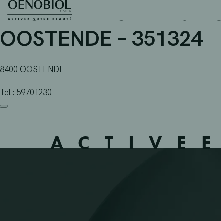
APOTHEEK CLAEYS – O
Skip
to
content
OOSTENDE – 351324
8400 OOSTENDE
Tel :
59701230
ACTIVE