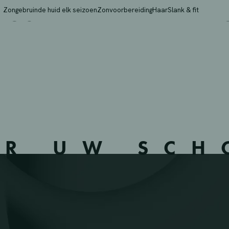
OSTENDE – 351324 – 
Zongebruinde huid elk seizoen
Zonvoorbereiding
Haar
Slank & fit
ER UW SC