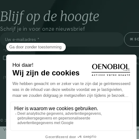
Blijf op de hoogte
Schrijf je in voor onze nieuwsbrief
*Verplichte velden
Door dit vakje aan te vinken, ga ik ermee akkoord dat Cooper(1) de verzam
om mij commerciële informatie te sturen over zijn producten en aanbiedingen
over het beheer van uw gegevens en uw rechten, klik
hier
(1) Coopération pharmaceutique Française, RCS Melun 399 227 636
© 2024 OENOBIOL PARIS
Voedingssupplement dat moet worden geconsumeerd als onderdeel van een gev