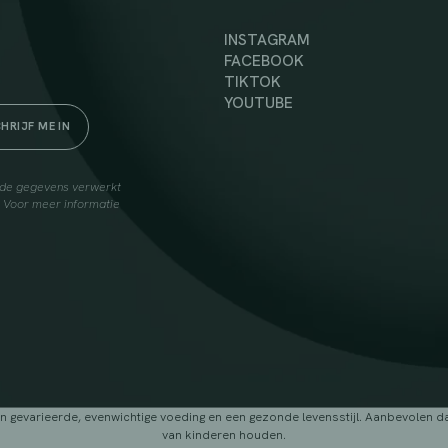
INSTAGRAM
FACEBOOK
TIKTOK
YOUTUBE
elde gegevens verwerkt
. Voor meer informatie
arieerde, evenwichtige voeding en een gezonde levensstijl. Aanbevolen dage
van kinderen houden.