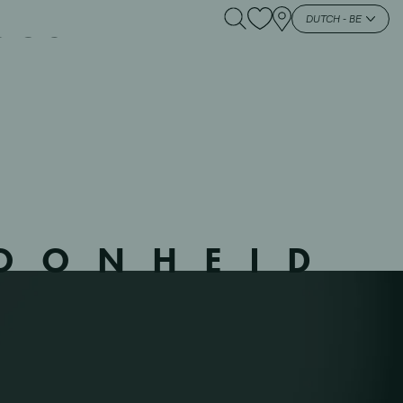
OOSTENDE – 3 –
DUTCH - BE
HOONHEID