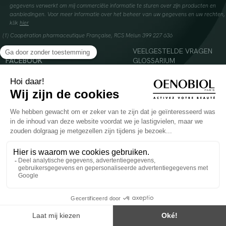
gegevens verwerkt om mij commerciële informatie te sturen over zijn producten en
aanbiedingen. Voor meer informatie over het beheer van uw gegevens en uw rechten,
klik
hier
(1) Coopération pharmaceutique Française, RCS Melun 399 227 636
INSTAGRAM
VEELGESTELDE VRAGEN
FACEBOOK
GLOSSARIUM
TIKTOK
CONTACTEER ONS
YOUTUBE
© 2024 Oenobiol Paris
Voedingssupplement dat moet worden geconsumeerd als onderdeel van een gevarieerde,
evenwichtige voeding en een gezonde levensstijl. Aanbevolen dagelijkse dosis niet
overschrijden. Enkel voor volwassenen, buiten het bereik van kinderen houden.