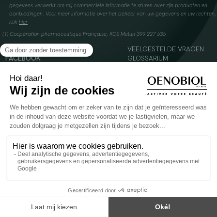
gegevens verwerkt om mij commerciële informatie te sturen over zijn producten en
aanbiedingen. Voor meer informatie over het beheer van uw gegevens en uw rechten,
klik
hier
(1) Coopération pharmaceutique Française, RCS Melun 399 227 636
INSTAGRAM
VEELGESTELDE VRAGEN
FACEBOOK
GLOSSARIUM
TIKTOK
CONTACTEER ONS
YOUTUBE
© 2024 Oenobiol Paris
Voedingssupplement dat moet worden geconsumeerd als onderdeel van een gevarieerde,
evenwichtige voeding en een gezonde levensstijl. Aanbevolen dagelijkse dosis niet
overschrijden. Enkel voor volwassenen, buiten het bereik van kinderen houden.