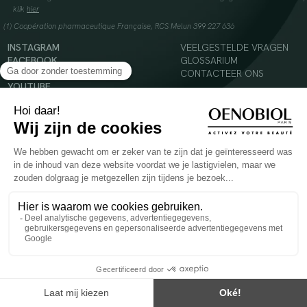
klik
hier
(1) Coopération pharmaceutique Française, RCS Melun 399 227 636
INSTAGRAM
VEELGESTELDE VRAGEN
FACEBOOK
GLOSSARIUM
TIKTOK
CONTACTEER ONS
YOUTUBE
© 2024 Oenobiol Paris
Voedingssupplement dat moet worden geconsumeerd als onderdeel van een gevarieerde,
evenwichtige voeding en een gezonde levensstijl. Aanbevolen dagelijkse dosis niet
overschrijden. Enkel voor volwassenen, buiten het bereik van kinderen houden.