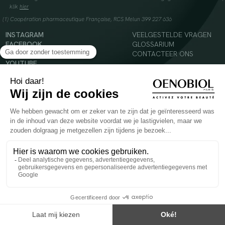
klik
hier
(1) Coopération pharmaceutique Française, RCS Melun 399 227 636
INSTAGRAM
VEELGESTELDE VRAGEN
FACEBOOK
GLOSSARIUM
TIKTOK
CONTACTEER ONS
YOUTUBE
© 2024 Oenobiol Paris
Voedingssupplement dat moet worden geconsumeerd als onderdeel van een gevarieerde,
evenwichtige voeding en een gezonde levensstijl. Aanbevolen dagelijkse dosis niet
overschrijden. Enkel voor volwassenen, buiten het bereik van kinderen houden.